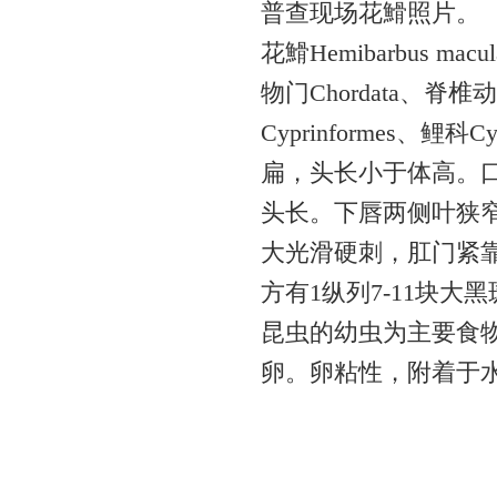
普查现场花䱻照片。
花䱻Hemibarbus
物门Chordata、脊椎动
Cyprinformes、鲤
扁，头长小于体高。
头长。下唇两侧叶狭
大光滑硬刺，肛门紧
方有1纵列7-11块
昆虫的幼虫为主要食物
卵。卵粘性，附着于