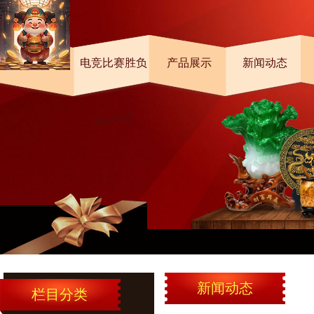
首页
电竞比赛胜负
产品展示
新闻动态
app介绍
类增加至50种
新闻动态
栏目分类