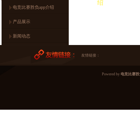
绍
电竞比赛胜负app介绍
产品展示
新闻动态
友情链接：
Powered by
电竞比赛胜负