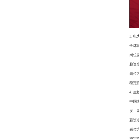
3.
全球
岗位
薪资水
岗位
稳定
4.
中国
发、
薪资
岗位
稳定