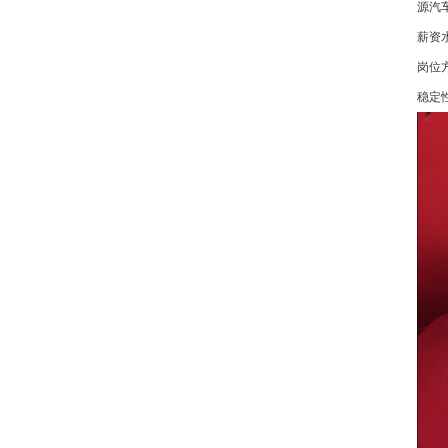
源汽车
薪资水
岗位
稳定