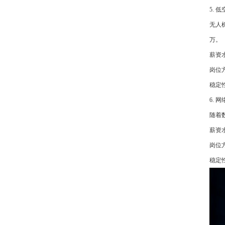
5. 
无人机
万。
薪资
岗位
稳定
6. 
随着
薪资
岗位
稳定