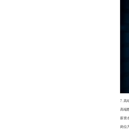
7.
高端
薪资
岗位