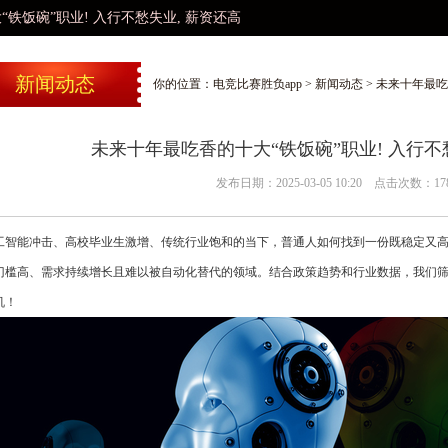
行不愁失业, 薪资还高
新闻动态
你的位置：
电竞比赛胜负app
>
新闻动态
> 未来十年最吃
未来十年最吃香的十大“铁饭碗”职业! 入行不
发布日期：2025-03-05 10:20 点击次数：17
工智能冲击、高校毕业生激增、传统行业饱和的当下，普通人如何找到一份既稳定又
门槛高、需求持续增长且难以被自动化替代的领域。结合政策趋势和行业数据，我们
机！