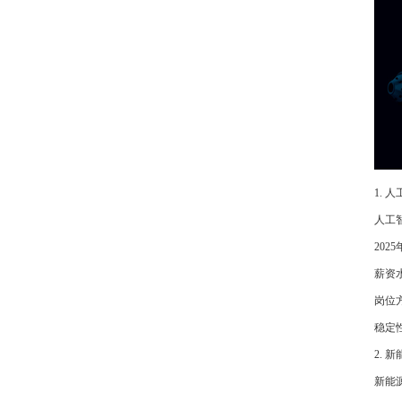
1.
人工
202
薪资
岗位
稳定
2.
新能