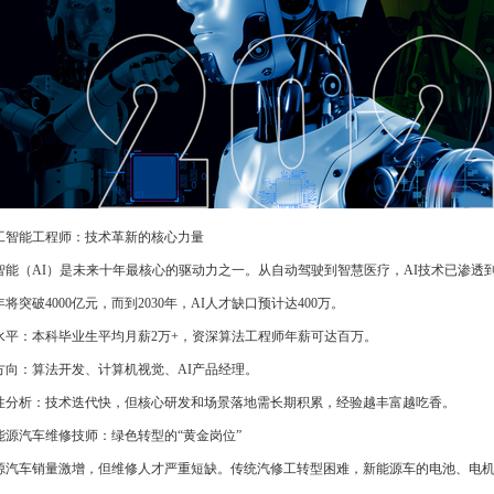
 人工智能工程师：技术革新的核心力量
智能（AI）是未来十年最核心的驱动力之一。从自动驾驶到智慧医疗，AI技术已渗透
5年将突破4000亿元，而到2030年，AI人才缺口预计达400万。
水平：本科毕业生平均月薪2万+，资深算法工程师年薪可达百万。
方向：算法开发、计算机视觉、AI产品经理。
性分析：技术迭代快，但核心研发和场景落地需长期积累，经验越丰富越吃香。
 新能源汽车维修技师：绿色转型的“黄金岗位”
源汽车销量激增，但维修人才严重短缺。传统汽修工转型困难，新能源车的电池、电机等