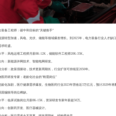
 电力装备工程师：碳中和目标的“关键推手”
能源转型加速，风电、光伏、储能等领域爆发增长。到2025年，电力装备行业人才缺口
需求旺盛。
平：风电运维工程师月薪8K-12K，储能软件工程师20K-35K。
方向：新能源并网技术、智能电网研发。
性分析：政策强驱动，技术更新周期长，行业扩张可持续至2050年。
 生物医药研发专家：老龄化社会的“刚需岗位”
老龄化加剧，医疗健康需求爆发。生物医药行业2023年营收近3万亿元，预计2029年将
基因编辑等岗位稀缺。
水平：临床试验岗位月薪8K-15K，资深研发专家年薪超50万。
方向：创新药开发、医疗器械设计。
性分析：医疗需求永不落幕，研发周期长，经验壁垒高。