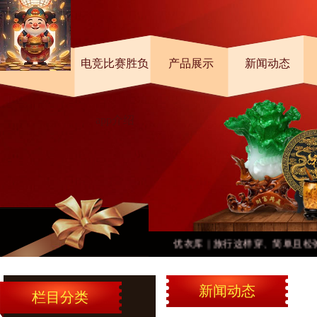
首页
电竞比赛胜负
产品展示
新闻动态
app介绍
优衣库｜旅行这样穿、简单且松弛吧
新闻动态
栏目分类